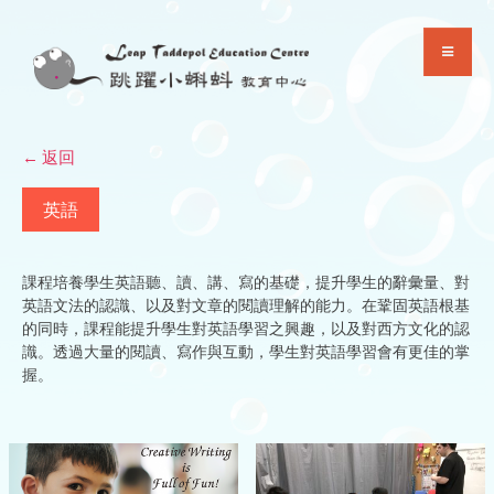
Skip
to
content
← 返回
英語
課程培養學生英語聽、讀、講、寫的基礎，提升學生的辭彙量、對
英語文法的認識、以及對文章的閱讀理解的能力。在鞏固英語根基
的同時，課程能提升學生對英語學習之興趣，以及對西方文化的認
識。透過大量的閱讀、寫作與互動，學生對英語學習會有更佳的掌
握。