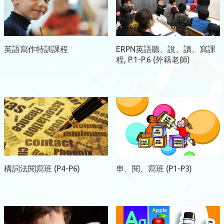
英語寫作特訓課程
ERPN英語聽、說、讀、寫課
程, P.1-P.6 (外籍老師)
構詞法閱寫班 (P4-P6)
串、閱、寫班 (P1-P3)