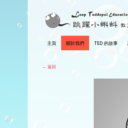
Skip
to
content
主頁
關於我們
TED 的故事
← 返回