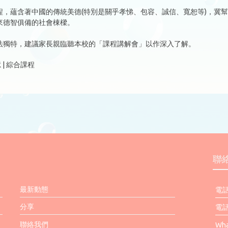
程，蘊含著中國的傳統美德(特別是關乎孝悌、包容、誠信、寬恕等)，冀
來德智俱備的社會棟樑。
法獨特，建議家長親臨聽本校的「課程講解會」以作深入了解。
 | 綜合課程
聯
最新動態
電話
分享
電話
聯絡我們
Wha