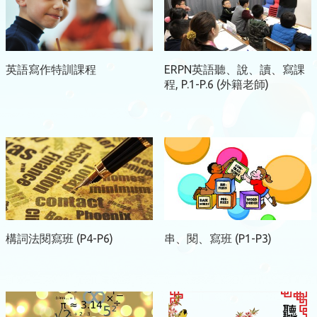
英語寫作特訓課程
ERPN英語聽、說、讀、寫課
程, P.1-P.6 (外籍老師)
構詞法閱寫班 (P4-P6)
串、閱、寫班 (P1-P3)