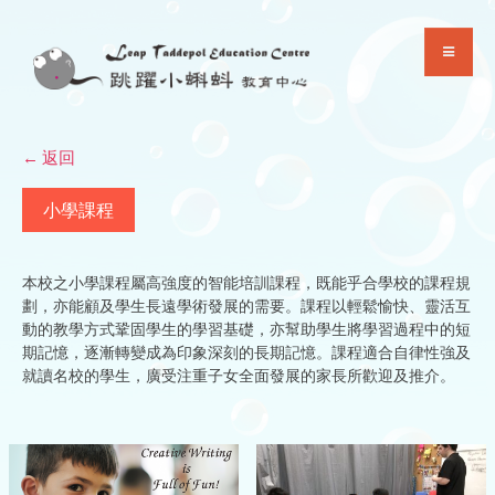
Skip
to
content
← 返回
小學課程
本校之小學課程屬高強度的智能培訓課程，既能乎合學校的課程規
劃，亦能顧及學生長遠學術發展的需要。課程以輕鬆愉快、靈活互
動的教學方式鞏固學生的學習基礎，亦幫助學生將學習過程中的短
期記憶，逐漸轉變成為印象深刻的長期記憶。課程適合自律性強及
就讀名校的學生，廣受注重子女全面發展的家長所歡迎及推介。