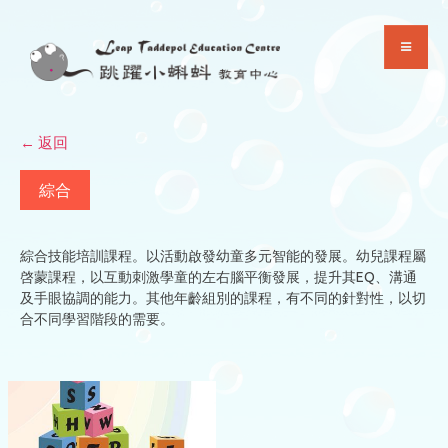
Skip
to
content
← 返回
綜合
綜合技能培訓課程。以活動啟發幼童多元智能的發展。幼兒課程屬
啓蒙課程，以互動刺激學童的左右腦平衡發展，提升其EQ、溝通
及手眼協調的能力。其他年齡組別的課程，有不同的針對性，以切
合不同學習階段的需要。