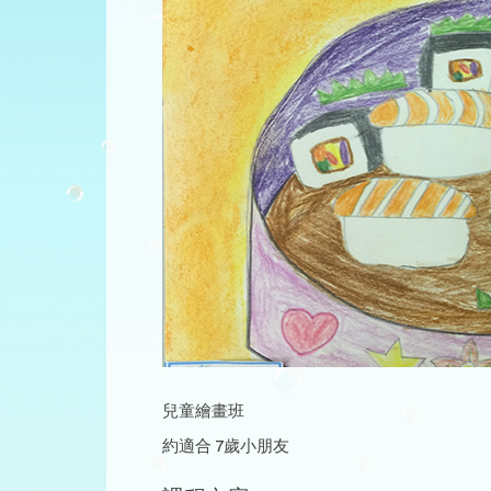
兒童繪畫班
約適合 7歲小朋友