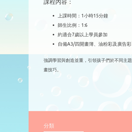
課程內容：
上課時間：1小時15分鐘
師生比例：1:6
約適合7歲以上學員參加
自備A3/四開畫簿、油粉彩及廣告彩
強調學習與創造並重，引領孩子們於不同主題
畫技巧。
分類